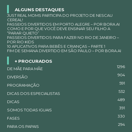
ALGUNS DESTAQUES
JUST REAL MOMS PARTICIPA DO PROJETO DE NESCAU
CEREAL!
PASSEIOS DIVERTIDOS EM PORTO ALEGRE – POR BORA.AI
COMO E POR QUE VOCÊ DEVE ENSINAR SEU FILHO A
“PARAR QUIETO”
PASSEIOS DIVERTIDOS PARA FAZER NO RIO DE JANEIRO –
POR RIO KIDS
10 APLICATIVOS PARA BEBÊS E CRIANÇAS – PARTE 1
FIM DE SEMANA DIVERTIDO EM SÃO PAULO – POR BORA.AI
+ PROCURADOS
1296
DE MÃE PARA MÃE
904
DIVERSÃO
591
PROGRAMAÇÃO
532
DICAS DOS ESPECIALISTAS
489
DICAS
391
SOMOS TODAS IGUAIS
330
FASES
294
PARA OS PAPAIS