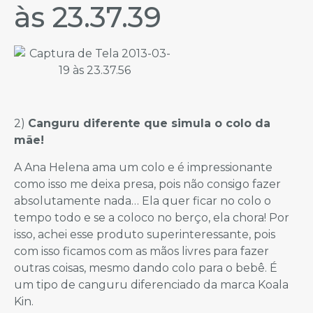
2)
Canguru diferente que simula o colo da
mãe!
A Ana Helena ama um colo e é impressionante
como isso me deixa presa, pois não consigo fazer
absolutamente nada… Ela quer ficar no colo o
tempo todo e se a coloco no berço, ela chora! Por
isso, achei esse produto superinteressante, pois
com isso ficamos com as mãos livres para fazer
outras coisas, mesmo dando colo para o bebê. É
um tipo de canguru diferenciado da marca Koala
Kin.