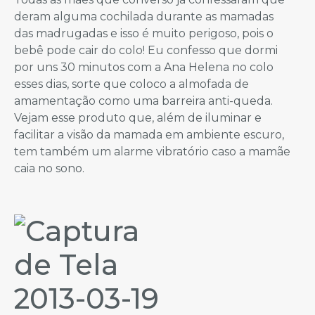
deram alguma cochilada durante as mamadas
das madrugadas e isso é muito perigoso, pois o
bebê pode cair do colo! Eu confesso que dormi
por uns 30 minutos com a Ana Helena no colo
esses dias, sorte que coloco a almofada de
amamentação como uma barreira anti-queda.
Vejam esse produto que, além de iluminar e
facilitar a visão da mamada em ambiente escuro,
tem também um alarme vibratório caso a mamãe
caia no sono.