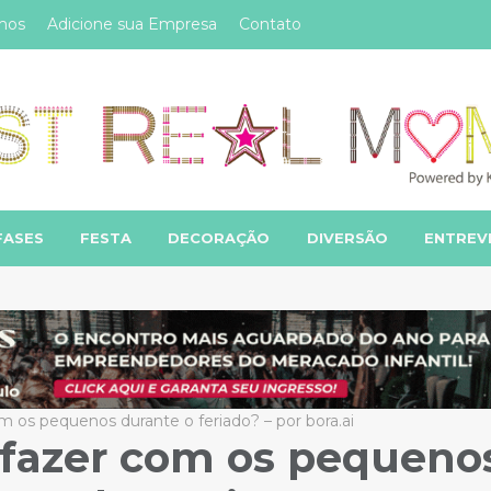
mos
Adicione sua Empresa
Contato
FASES
FESTA
DECORAÇÃO
DIVERSÃO
ENTREV
m os pequenos durante o feriado? – por bora.ai
e fazer com os pequeno