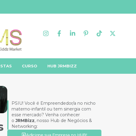
ISTAS
CURSO
HUB JRMBIZZ
PSIU! Você é Empreendedor/a no nicho
materno-infantil ou tem sinergia com
esse mercado? Venha conhecer
o
JRMBizz
, nosso Hub de Negócios &
s
Networking:
Adicione sua Empresa no HUB!