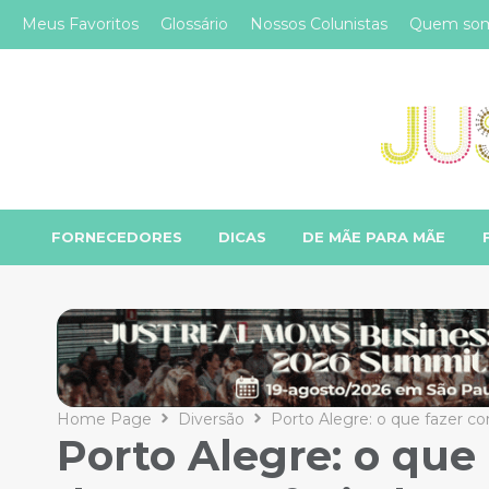
Meus Favoritos
Glossário
Nossos Colunistas
Quem so
FORNECEDORES
DICAS
DE MÃE PARA MÃE
Home Page
Diversão
Porto Alegre: o que fazer co
Porto Alegre: o qu