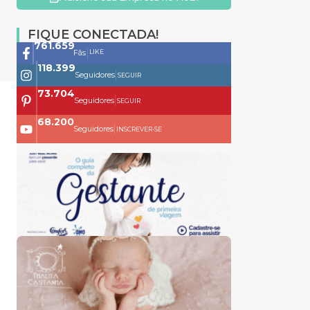
FIQUE CONECTADA!
761.659
|
LIKE
Fãs
118.399
|
Seguidores
SEGUIR
73.704
|
Seguidores
SEGUIR
68.200
|
Seguidores
INSCREVER-SE