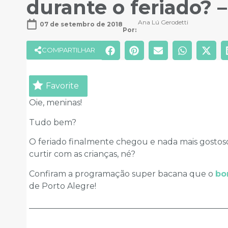
durante o feriado? –
Ana Lú Gerodetti
07 de setembro de 2018
Por: 
COMPARTILHAR
Favorite
Oie, meninas!
Tudo bem?
O feriado finalmente chegou e nada mais gostoso
curtir com as crianças, né?
Confiram a programação super bacana que o
bor
de Porto Alegre!
________________________________________________