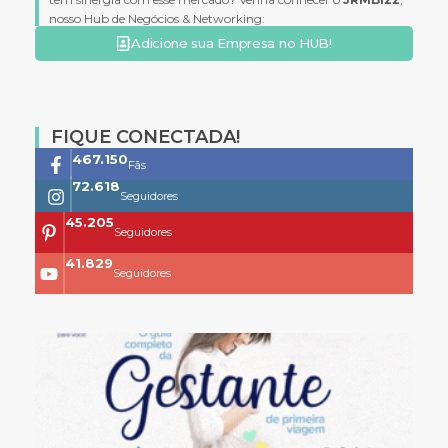
nosso Hub de Negócios & Networking:
Adicione sua Empresa no HUB!
FIQUE CONECTADA!
761.659
Fãs
118.399
Seguidores
73.704
Seguidores
68.200
Seguidores