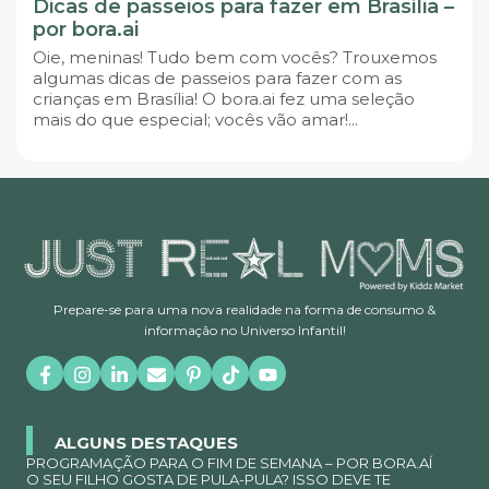
Dicas de passeios para fazer em Brasília –
por bora.ai
Oie, meninas! Tudo bem com vocês? Trouxemos
algumas dicas de passeios para fazer com as
crianças em Brasília! O bora.ai fez uma seleção
mais do que especial; vocês vão amar!...
Prepare-se para uma nova realidade na forma de consumo &
informação no Universo Infantil!
ALGUNS DESTAQUES
PROGRAMAÇÃO PARA O FIM DE SEMANA – POR BORA.AÍ
O SEU FILHO GOSTA DE PULA-PULA? ISSO DEVE TE