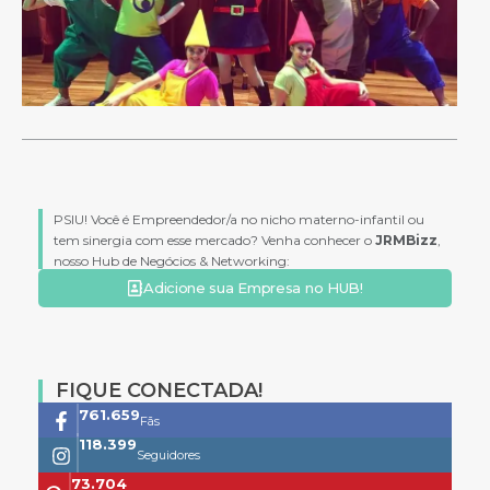
PSIU! Você é Empreendedor/a no nicho materno-infantil ou
tem sinergia com esse mercado? Venha conhecer o
JRMBizz
,
nosso Hub de Negócios & Networking:
Adicione sua Empresa no HUB!
FIQUE CONECTADA!
761.659
Fãs
118.399
Seguidores
73.704