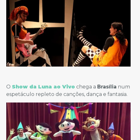
O
Show da Luna ao Vivo
chega a
Brasília
num
espetáculo repleto de canções, dança e fantasia.