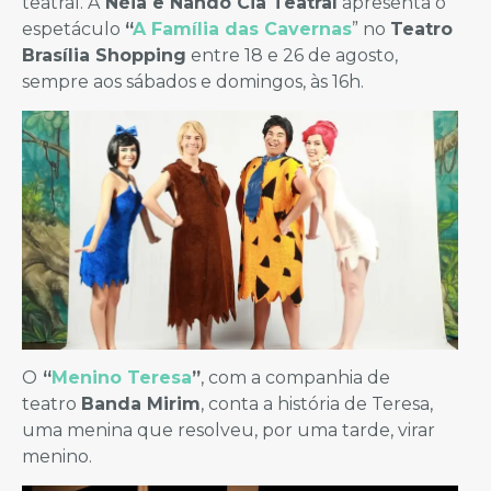
teatral. A
Néia e Nando Cia Teatral
apresenta o
espetáculo
“
A Família das Cavernas
” no
Teatro
Brasília Shopping
entre 18 e 26 de agosto,
sempre aos sábados e domingos, às 16h.
O
“
Menino Teresa
”
, com a companhia de
teatro
Banda Mirim
, conta a história de Teresa,
uma menina que resolveu, por uma tarde, virar
menino.