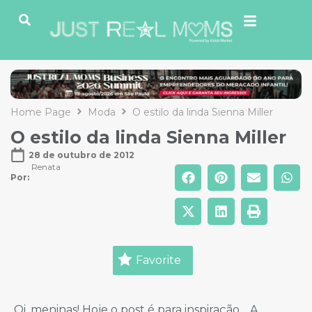
Home Page
Moda
O estilo da linda Sienna Miller
O estilo da linda Sienna Miller
28 de outubro de 2012
Renata
Por: 
Favorite
Oi, meninas! Hoje o post é para inspiração… A