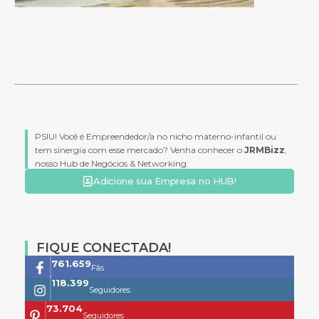
PSIU! Você é Empreendedor/a no nicho materno-infantil ou
tem sinergia com esse mercado? Venha conhecer o
JRMBizz
,
nosso Hub de Negócios & Networking:
Adicione sua Empresa no HUB!
FIQUE CONECTADA!
761.659
Fãs
118.399
Seguidores
73.704
Seguidores