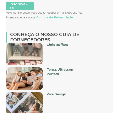
Inscreva-
se
Ao clicar no botão, você aceita receber e-mails do Just Real
Moms e aceita a nossa
Política de Privacidade.
CONHEÇA O NOSSO GUIA DE
FORNECEDORES
Chris Buffara
Terna: Ultrassom
Portátil
Viva Design