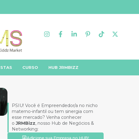
ISTAS
CURSO
HUB JRMBIZZ
PSIU! Você é Empreendedor/a no nicho
materno-infantil ou tem sinergia com
esse mercado? Venha conhecer
o
JRMBizz
, nosso Hub de Negócios &
Networking:
Adicione sua Empresa no HUB!