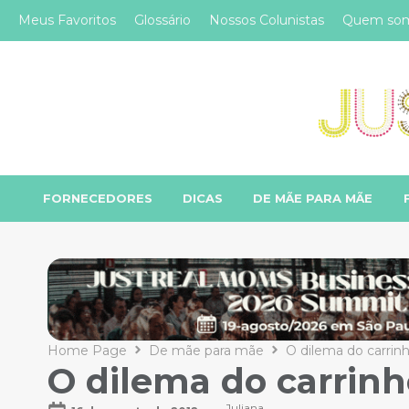
Meus Favoritos
Glossário
Nossos Colunistas
Quem so
FORNECEDORES
DICAS
DE MÃE PARA MÃE
Home Page
De mãe para mãe
O dilema do carrinh
O dilema do carrinh
Juliana