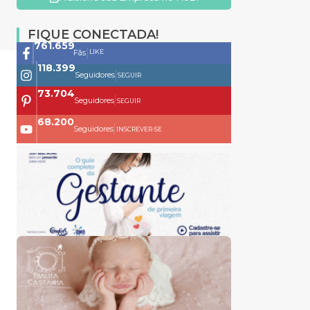
FIQUE CONECTADA!
761.659
|
LIKE
Fãs
118.399
|
Seguidores
SEGUIR
73.704
|
Seguidores
SEGUIR
68.200
|
Seguidores
INSCREVER-SE