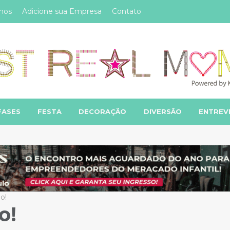
mos
Adicione sua Empresa
Contato
FASES
FESTA
DECORAÇÃO
DIVERSÃO
ENTREV
o!
o!