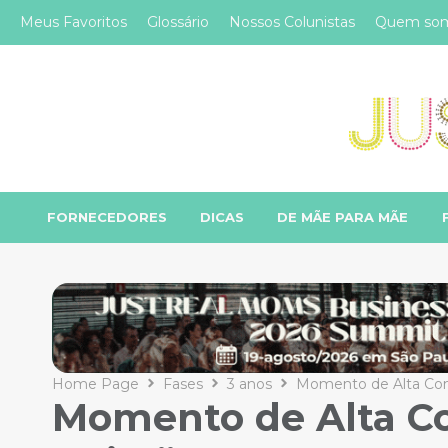
Meus Favoritos
Glossário
Nossos Colunistas
Quem so
FORNECEDORES
DICAS
DE MÃE PARA MÃE
Home Page
Fases
3 anos
Momento de Alta Con
Momento de Alta C