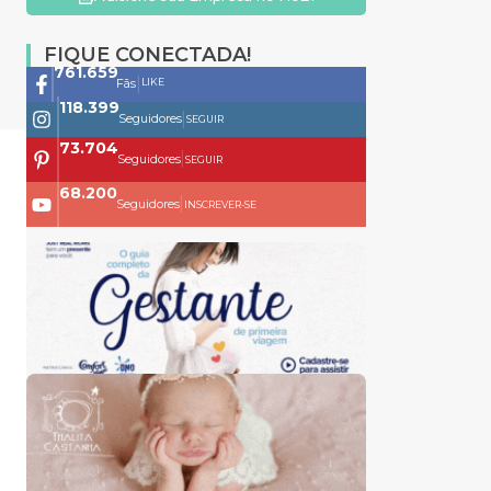
FIQUE CONECTADA!
761.659
|
LIKE
Fãs
118.399
|
Seguidores
SEGUIR
73.704
|
Seguidores
SEGUIR
68.200
|
Seguidores
INSCREVER-SE