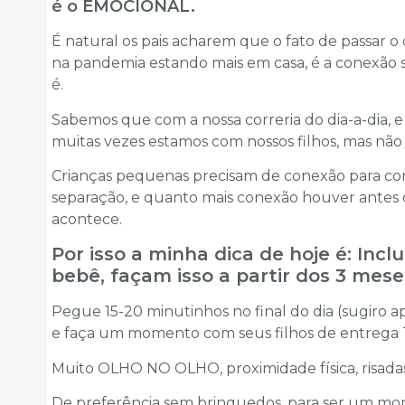
é o EMOCIONAL.
É natural os pais acharem que o fato de passar o 
na pandemia estando mais em casa, é a conexão
é.
Sabemos que com a nossa correria do dia-a-dia, 
muitas vezes estamos com nossos filhos, mas nã
Crianças pequenas precisam de conexão para con
separação, e quanto mais conexão houver antes d
acontece.
Por isso a minha dica de hoje é: Inc
bebê, façam isso a partir dos 3 m
Pegue 15-20 minutinhos no final do dia (sugiro ap
e faça um momento com seus filhos de entrega 
Muito OLHO NO OLHO, proximidade física, risadas,
De preferência sem brinquedos, para ser um mo