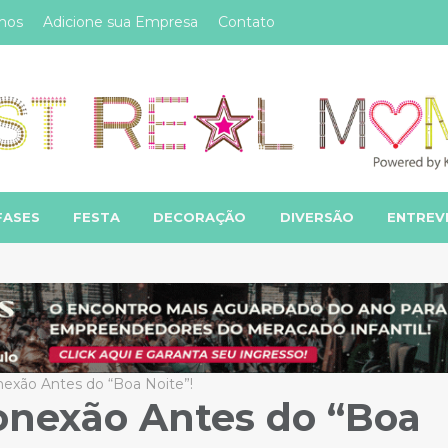
mos
Adicione sua Empresa
Contato
FASES
FESTA
DECORAÇÃO
DIVERSÃO
ENTREV
exão Antes do “Boa Noite”!
onexão Antes do “Boa