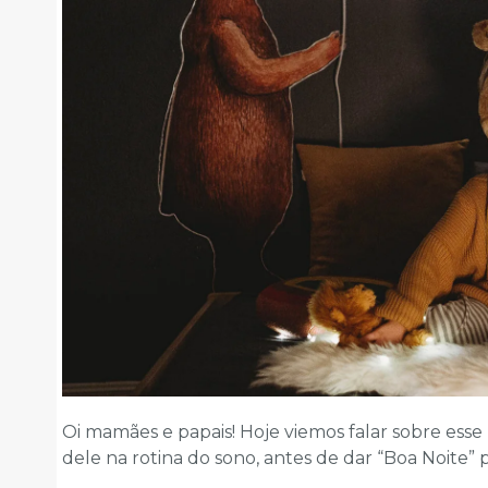
Oi mamães e papais! Hoje viemos falar sobre ess
dele na rotina do sono, antes de dar “Boa Noite” p