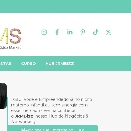
ISTAS
CURSO
HUB JRMBIZZ
PSIU! Você é Empreendedor/a no nicho
materno-infantil ou tem sinergia com
esse mercado? Venha conhecer
o
JRMBizz
, nosso Hub de Negócios &
Networking:
Adicione sua Empresa no HUB!