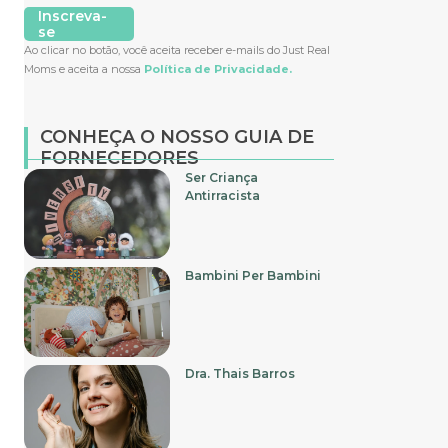
Inscreva-
se
Ao clicar no botão, você aceita receber e-mails do Just Real
Moms e aceita a nossa
Política de Privacidade.
CONHEÇA O NOSSO GUIA DE
FORNECEDORES
Ser Criança
Antirracista
Bambini Per Bambini
Dra. Thais Barros