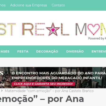
mos
Adicione sua Empresa
Contato
FASES
FESTA
DECORAÇÃO
DIVERSÃO
ENTREV
Maternidade “com emoção” – por Ana Castelo Branco
emoção” – por Ana