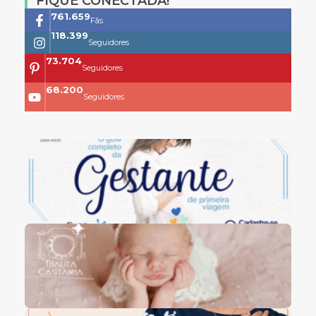
FIQUE CONECTADA!
761.659
Fãs
118.399
Seguidores
73.704
Seguidores
68.200
Seguidores