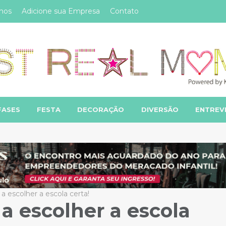
mos
Adicione sua Empresa
Contato
FASES
FESTA
DECORAÇÃO
DIVERSÃO
ENTREV
 a escolher a escola certa!
 a escolher a escola