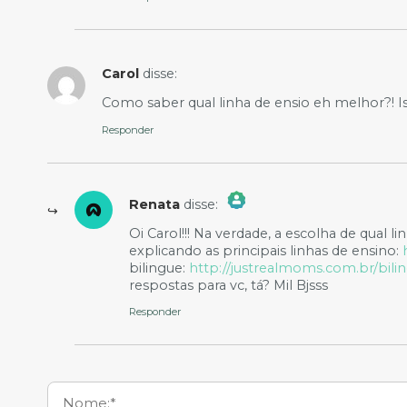
Carol
disse:
Como saber qual linha de ensio eh melhor?! Is
Responder
Renata
disse:
The Real Person Badge!
Oi Carol!!! Na verdade, a escolha de qual 
Anti-Spam by CleanTalk
explicando as principais linhas de ensino:
bilingue:
http://justrealmoms.com.br/bili
respostas para vc, tá? Mil Bjsss
Responder