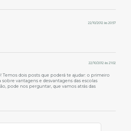
22/10/2012 às 20:57
22/10/2012 às 21:02
do! Temos dois posts que poderá te ajudar: o primeiro
a sobre vantagens e desvantagens das escolas
não, pode nos perguntar, que vamos atrás das