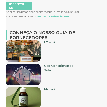
Inscreva-
se
Ao clicar no botão, você aceita receber e-mails do Just Real
Moms e aceita a nossa
Política de Privacidade.
CONHEÇA O NOSSO GUIA DE
FORNECEDORES
LZ Mini
Uso Consciente da
Tela
Mama+