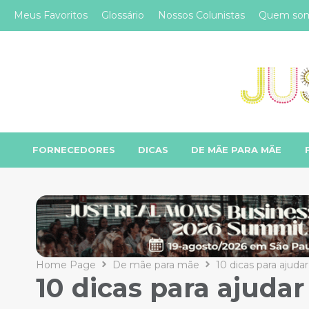
Meus Favoritos
Glossário
Nossos Colunistas
Quem so
FORNECEDORES
DICAS
DE MÃE PARA MÃE
Home Page
De mãe para mãe
10 dicas para ajudar
10 dicas para ajudar