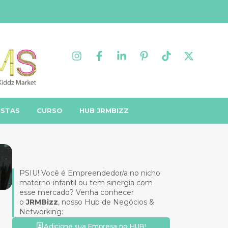
ISTAS
CURSO
HUB JRMBIZZ
PSIU! Você é Empreendedor/a no nicho
materno-infantil ou tem sinergia com
esse mercado? Venha conhecer
o
JRMBizz
, nosso Hub de Negócios &
Networking:
Adicione sua Empresa no HUB!