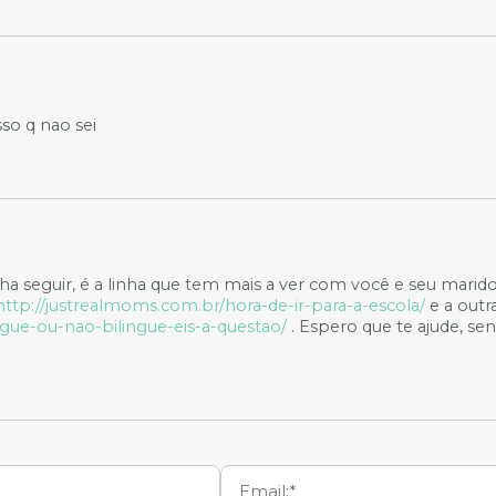
so q nao sei
linha seguir, é a linha que tem mais a ver com você e seu mari
http://justrealmoms.com.br/hora-de-ir-para-a-escola/
e a outr
ngue-ou-nao-bilingue-eis-a-questao/
. Espero que te ajude, se