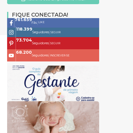
FIQUE CONECTADA!
761.659
|
LIKE
Fãs
118.399
|
Seguidores
SEGUIR
73.704
|
Seguidores
SEGUIR
68.200
|
Seguidores
INSCREVER-SE