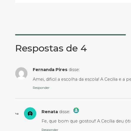
Respostas de 4
Fernanda Pires
disse:
Amei, dificil a escolha da escola! A Cecilia e a
Responder
Renata
disse:
The Real Person Badge!
Fe, que bom que gostou!! A Cecília deu ótim
Anti-Spam by CleanTalk
Responder