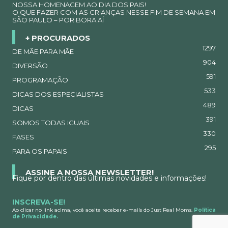
NOSSA HOMENAGEM AO DIA DOS PAIS!
O QUE FAZER COM AS CRIANÇAS NESSE FIM DE SEMANA EM
SÃO PAULO – POR BORA.AÍ
+ PROCURADOS
1297
DE MÃE PARA MÃE
904
DIVERSÃO
591
PROGRAMAÇÃO
533
DICAS DOS ESPECIALISTAS
489
DICAS
391
SOMOS TODAS IGUAIS
330
FASES
295
PARA OS PAPAIS
ASSINE A NOSSA NEWSLETTER!
Fique por dentro das últimas novidades e informações!
INSCREVA-SE!
Ao clicar no link acima, você aceita receber e-mails do Just Real Moms.
Política
de Privacidade.