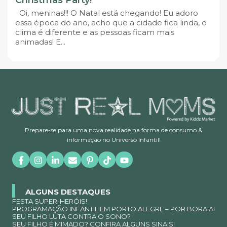
Oi, meninas!!! O Natal está chegando! Eu adoro
essa época do ano, acho que a cidade fica linda, o
clima é diferente e as pessoas ficam mais
animadas! E...
Prepare-se para uma nova realidade na forma de consumo &
informação no Universo Infantil!
ALGUNS DESTAQUES
FESTA SUPER-HERÓIS!
PROGRAMAÇÃO INFANTIL EM PORTO ALEGRE – POR BORA.AI
SEU FILHO LUTA CONTRA O SONO?
SEU FILHO É MIMADO? CONFIRA ALGUNS SINAIS!