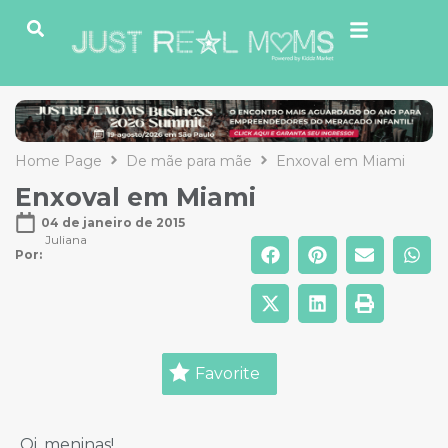
Home Page
De mãe para mãe
Enxoval em Miami
Enxoval em Miami
04 de janeiro de 2015
Juliana
Por: 
Favorite
Oi, meninas!