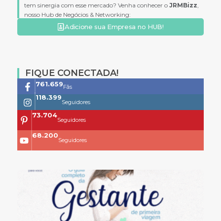
tem sinergia com esse mercado? Venha conhecer o
JRMBizz
,
nosso Hub de Negócios & Networking:
Adicione sua Empresa no HUB!
FIQUE CONECTADA!
761.659
Fãs
118.399
Seguidores
73.704
Seguidores
68.200
Seguidores