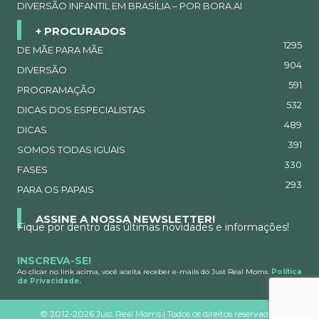
DIVERSÃO INFANTIL EM BRASÍLIA – POR BORA.AI
+ PROCURADOS
1295
DE MÃE PARA MÃE
904
DIVERSÃO
591
PROGRAMAÇÃO
532
DICAS DOS ESPECIALISTAS
489
DICAS
391
SOMOS TODAS IGUAIS
330
FASES
293
PARA OS PAPAIS
ASSINE A NOSSA NEWSLETTER!
Fique por dentro das últimas novidades e informações!
INSCREVA-SE!
Ao clicar no link acima, você aceita receber e-mails do Just Real Moms.
Política
de Privacidade.
©
2012-2026 Just Real Moms | Todos os direitos reservados.