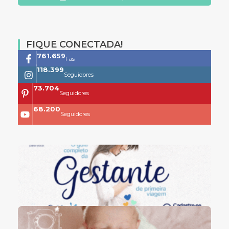
FIQUE CONECTADA!
761.659
Fãs
118.399
Seguidores
73.704
Seguidores
68.200
Seguidores