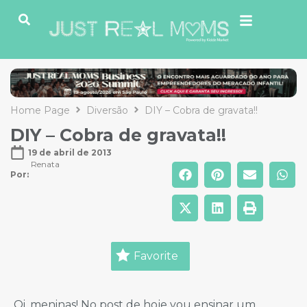
Home Page
Diversão
DIY – Cobra de gravata!!
DIY – Cobra de gravata!!
19 de abril de 2013
Renata
Por: 
Favorite
Oi, meninas! No post de hoje vou ensinar um