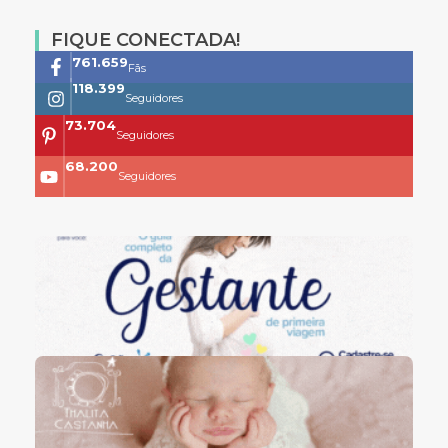
FIQUE CONECTADA!
761.659
Fãs
118.399
Seguidores
73.704
Seguidores
68.200
Seguidores