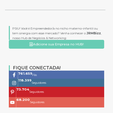
PSIU! Você é Empreendedor/a no nicho materno-infantil ou
tem sinergia com esse mercado? Venha conhecer o
JRMBizz
,
nosso Hub de Negócios & Networking:
Adicione sua Empresa no HUB!
FIQUE CONECTADA!
761.659
Fãs
118.399
Seguidores
73.704
Seguidores
68.200
Seguidores