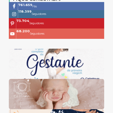
761.659
Fãs
118.399
Seguidores
73.704
Seguidores
68.200
Seguidores