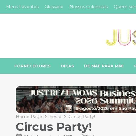
Meus Favoritos
Glossário
Nossos Colunistas
Quem so
FORNECEDORES
DICAS
DE MÃE PARA MÃE
Home Page
Festa
Circus Party!
Circus Party!
Renata