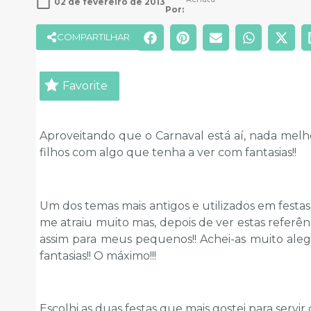
02 de fevereiro de 2013
Por: 
COMPARTILHAR
Favorite
Aproveitando que o Carnaval está aí, nada melh
filhos com algo que tenha a ver com fantasias!!
Um dos temas mais antigos e utilizados em festa
me atraiu muito mas, depois de ver estas referên
assim para meus pequenos!! Achei-as muito ale
fantasias!! O máximo!!!
Escolhi as duas festas que mais gostei para servir d