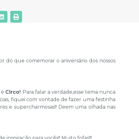
or do que comemorar o aniversário dos nossos
s é
Circo
!! Para falar a verdade,esse tema nunca
cias, fiquei com vontade de fazer uma festinha
gres e supercharmosas!! Deem uma olhada nas
e inspiração para vocês!! Muito fofas!!!