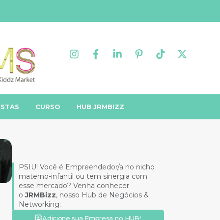
ISTAS
CURSO
HUB JRMBIZZ
PSIU! Você é Empreendedor/a no nicho
materno-infantil ou tem sinergia com
esse mercado? Venha conhecer
o
JRMBizz
, nosso Hub de Negócios &
Networking:
Adicione sua Empresa no HUB!