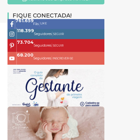
FIQUE CONECTADA!
761.659
|
LIKE
Fãs
118.399
|
Seguidores
SEGUIR
73.704
|
Seguidores
SEGUIR
68.200
|
Seguidores
INSCREVER-SE