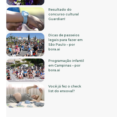
Resultado do
concurso cultural
Guardian!
Dicas de passeios
legais para fazer em
São Paulo – por
bora.ai
Programação infantil
em Campinas – por
bora.ai
Você já fez o check
list do enxoval?