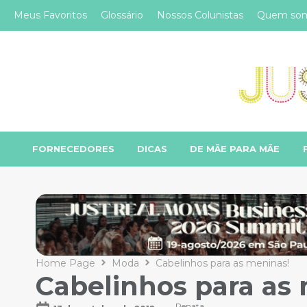
Meus Favoritos
Glossário
Nossos Colunistas
Quem so
FORNECEDORES
DICAS
DE MÃE PARA MÃE
Home Page
Moda
Cabelinhos para as meninas!
Cabelinhos para as
Renata