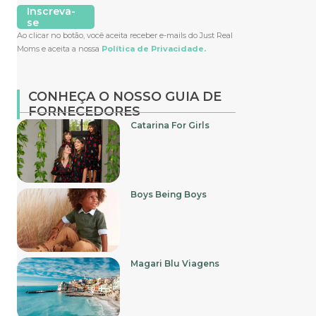
Inscreva-
se
Ao clicar no botão, você aceita receber e-mails do Just Real
Moms e aceita a nossa
Política de Privacidade.
CONHEÇA O NOSSO GUIA DE
FORNECEDORES
Catarina For Girls
Boys Being Boys
Magari Blu Viagens