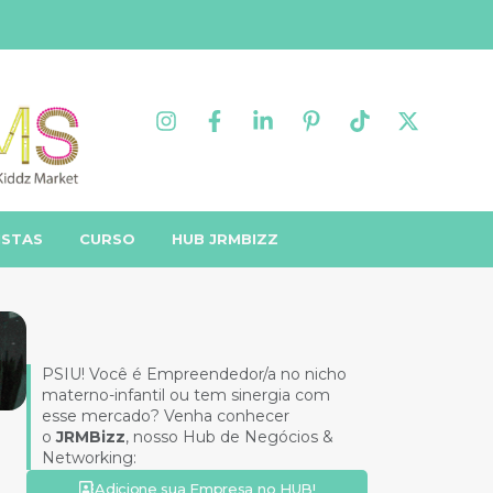
ISTAS
CURSO
HUB JRMBIZZ
PSIU! Você é Empreendedor/a no nicho
materno-infantil ou tem sinergia com
esse mercado? Venha conhecer
o
JRMBizz
, nosso Hub de Negócios &
Networking:
Adicione sua Empresa no HUB!