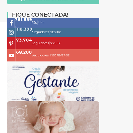
FIQUE CONECTADA!
761.659
|
LIKE
Fãs
118.399
|
Seguidores
SEGUIR
73.704
|
Seguidores
SEGUIR
68.200
|
Seguidores
INSCREVER-SE