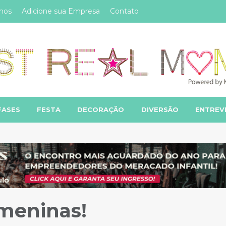
mos
Adicione sua Empresa
Contato
FASES
FESTA
DECORAÇÃO
DIVERSÃO
ENTREV
 meninas!