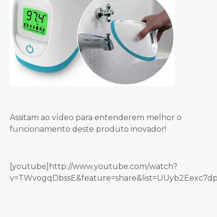
Assitam ao vídeo para entenderem melhor o
funcionamento deste produto inovador!
[youtube]http://www.youtube.com/watch?
v=TWvogqDbssE&feature=share&list=UUyb2Eexc7d