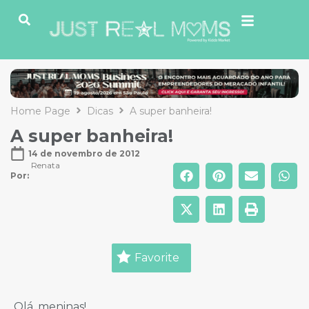
Home Page
Dicas
A super banheira!
A super banheira!
14 de novembro de 2012
Renata
Por: 
Favorite
Olá, meninas!