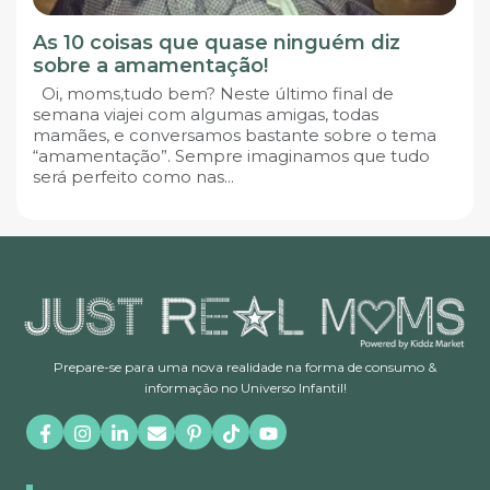
As 10 coisas que quase ninguém diz
sobre a amamentação!
Oi, moms,tudo bem? Neste último final de
semana viajei com algumas amigas, todas
mamães, e conversamos bastante sobre o tema
“amamentação”. Sempre imaginamos que tudo
será perfeito como nas...
Prepare-se para uma nova realidade na forma de consumo &
informação no Universo Infantil!