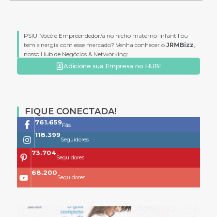
PSIU! Você é Empreendedor/a no nicho materno-infantil ou
tem sinergia com esse mercado? Venha conhecer o
JRMBizz
,
nosso Hub de Negócios & Networking:
Adicione sua Empresa no HUB!
FIQUE CONECTADA!
761.659
Fãs
118.399
Seguidores
73.704
Seguidores
68.200
Seguidores