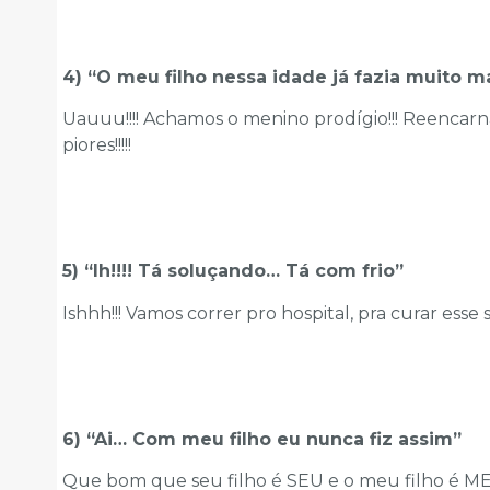
4) “O meu filho nessa idade já fazia muito ma
Uauuu!!!! Achamos o menino prodígio!!! Reencarn
piores!!!!!
5) “Ih!!!! Tá soluçando… Tá com frio”
Ishhh!!! Vamos correr pro hospital, pra curar esse 
6) “Ai… Com meu filho eu nunca fiz assim”
Que bom que seu filho é SEU e o meu filho é MEU