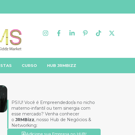
ISTAS
CURSO
HUB JRMBIZZ
PSIU! Você é Empreendedor/a no nicho
materno-infantil ou tem sinergia com
esse mercado? Venha conhecer
o
JRMBizz
, nosso Hub de Negócios &
Networking:
Adicione sua Empresa no HUB!