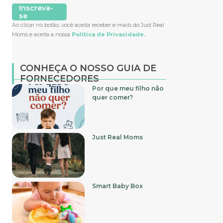
Inscreva-
se
Ao clicar no botão, você aceita receber e-mails do Just Real
Moms e aceita a nossa
Política de Privacidade.
CONHEÇA O NOSSO GUIA DE
FORNECEDORES
Por que meu filho não
quer comer?
Just Real Moms
Smart Baby Box