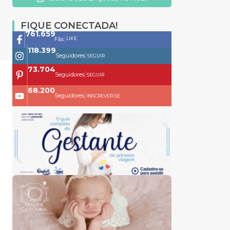
FIQUE CONECTADA!
761.659
|
LIKE
Fãs
118.399
|
Seguidores
SEGUIR
73.704
|
Seguidores
SEGUIR
68.200
|
Seguidores
INSCREVER-SE