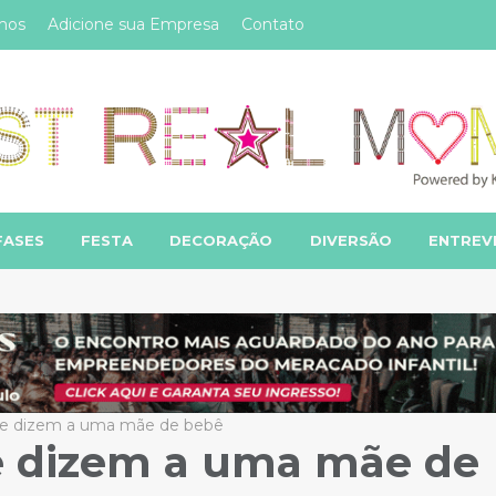
mos
Adicione sua Empresa
Contato
FASES
FESTA
DECORAÇÃO
DIVERSÃO
ENTREV
 se dizem a uma mãe de bebê
se dizem a uma mãe de