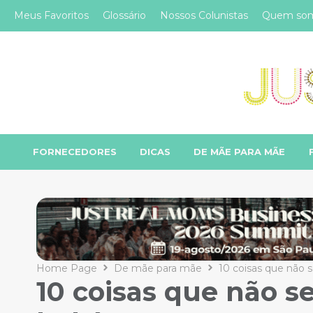
Meus Favoritos
Glossário
Nossos Colunistas
Quem so
FORNECEDORES
DICAS
DE MÃE PARA MÃE
Home Page
De mãe para mãe
10 coisas que não
10 coisas que não 