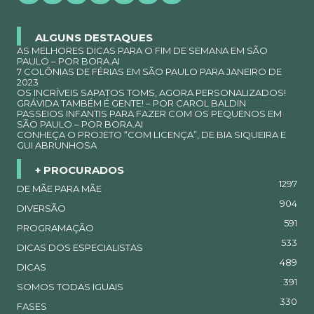
ALGUNS DESTAQUES
AS MELHORES DICAS PARA O FIM DE SEMANA EM SÃO
PAULO – POR BORA.AI
7 COLÔNIAS DE FÉRIAS EM SÃO PAULO PARA JANEIRO DE
2023
OS INCRÍVEIS SAPATOS TOMS, AGORA PERSONALIZADOS!
GRÁVIDA TAMBÉM É GENTE! – POR CAROL BALDIN
PASSEIOS INFANTIS PARA FAZER COM OS PEQUENOS EM
SÃO PAULO – POR BORA.AI
CONHEÇA O PROJETO “COM LICENÇA”, DE BIA SIQUEIRA E
GUI ABRUNHOSA
+ PROCURADOS
1297
DE MÃE PARA MÃE
904
DIVERSÃO
591
PROGRAMAÇÃO
533
DICAS DOS ESPECIALISTAS
489
DICAS
391
SOMOS TODAS IGUAIS
330
FASES