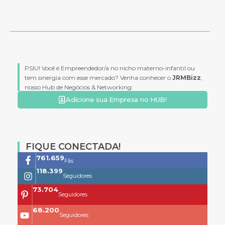
PSIU! Você é Empreendedor/a no nicho materno-infantil ou
tem sinergia com esse mercado? Venha conhecer o
JRMBizz
,
nosso Hub de Negócios & Networking:
Adicione sua Empresa no HUB!
FIQUE CONECTADA!
761.659
Fãs
118.399
Seguidores
73.704
Seguidores
68.200
Seguidores