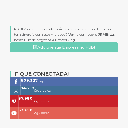
PSIU! Você é Empreendedor/a no nicho materno-infantil ou
tem sinergia com esse mercado? Venha conhecer o
JRMBizz
,
nosso Hub de Negócios & Networking:
Adicione sua Empresa no HUB!
FIQUE CONECTADA!
761.659
Fãs
118.399
Seguidores
73.704
Seguidores
68.200
Seguidores