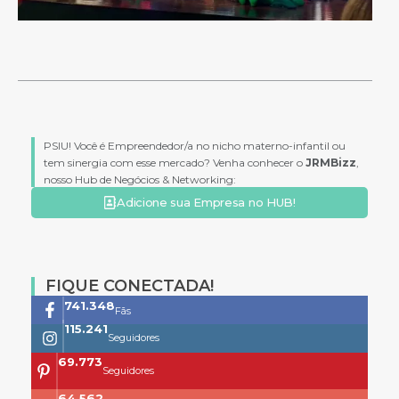
PSIU! Você é Empreendedor/a no nicho materno-infantil ou
tem sinergia com esse mercado? Venha conhecer o
JRMBizz
,
nosso Hub de Negócios & Networking:
Adicione sua Empresa no HUB!
FIQUE CONECTADA!
761.659
Fãs
118.399
Seguidores
73.704
Seguidores
68.200