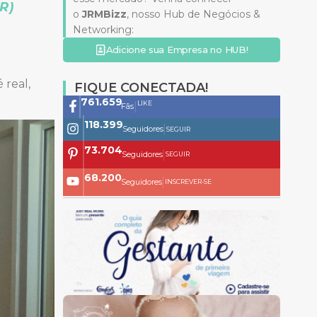
R)
o
JRMBizz
, nosso Hub de Negócios &
Networking:
Adicione sua Empresa no HUB!
 real,
FIQUE CONECTADA!
761.659
LIKE
|
Fãs
118.399
|
Seguidores
SEGUIR
73.704
|
Seguidores
SEGUIR
68.200
|
Seguidores
INSCREVER-SE