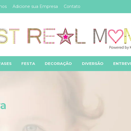
mos
Adicione sua Empresa
Contato
FASES
FESTA
DECORAÇÃO
DIVERSÃO
ENTREV
ra