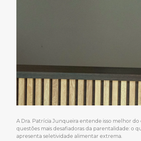
A Dra. Patrícia Junqueira entende isso melhor do
questões mais desafiadoras da parentalidade: o 
apresenta seletividade alimentar extrema.