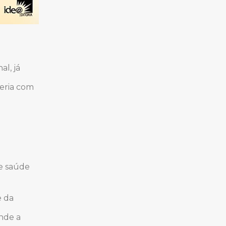
al, já
ceria com
de saúde
e da
nde a