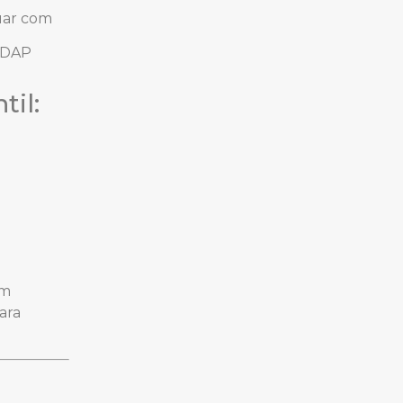
uar com
m DAP
til:
om
ara