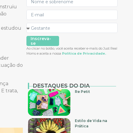
nstruiu
não
l
u, estudou
Inscreva-
se
Ao clicar no botão, você aceita receber e-mails do Just Real
Moms e aceita a nossa
Política de Privacidade.
nder
Atuação do
ança
DESTAQUES DO DIA
. E trata,
Re Petit
Estilo de Vida na
Prática