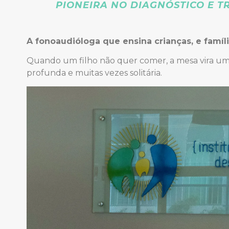
PIONEIRA NO DIAGNÓSTICO E T
A fonoaudióloga que ensina crianças, e famíli
Quando um filho não quer comer, a mesa vira um c
profunda e muitas vezes solitária.