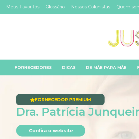
Meus Favoritos
Glossário
Nossos Colunistas
Quem so
FORNECEDORES
DICAS
DE MÃE PARA MÃE
FORNECEDOR PREMIUM
Dra. Patrícia Junquei
Confira o website