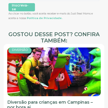
Inscreva-
se
Ao clicar no botão, você aceita receber e-mails do Just Real Moms e
aceita a nossa
Política de Privacidade.
GOSTOU DESSE POST? CONFIRA
TAMBÉM:
DIVERSÃO
Diversão para crianças em Campinas –
por bora.ai