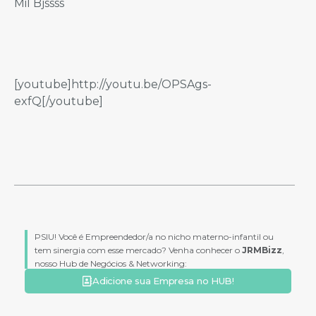
Mil Bjssss
[youtube]http://youtu.be/OPSAgs-
exfQ[/youtube]
PSIU! Você é Empreendedor/a no nicho materno-infantil ou
tem sinergia com esse mercado? Venha conhecer o
JRMBizz
,
nosso Hub de Negócios & Networking:
Adicione sua Empresa no HUB!