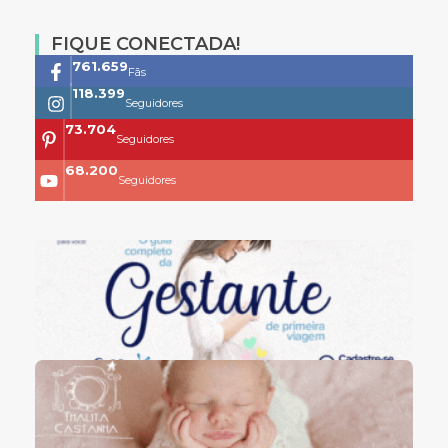
FIQUE CONECTADA!
761.659
Fãs
118.399
Seguidores
73.704
Seguidores
68.200
Seguidores