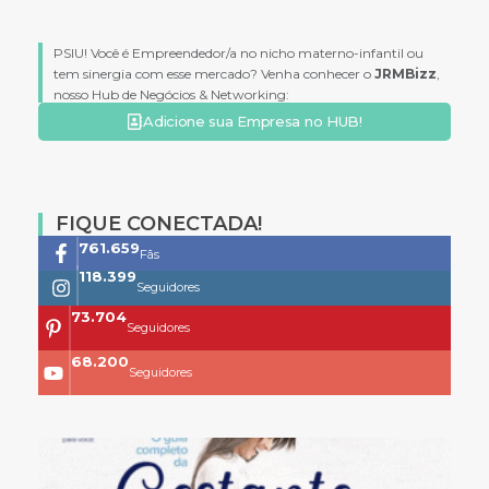
PSIU! Você é Empreendedor/a no nicho materno-infantil ou
tem sinergia com esse mercado? Venha conhecer o
JRMBizz
,
nosso Hub de Negócios & Networking:
Adicione sua Empresa no HUB!
FIQUE CONECTADA!
761.659
Fãs
118.399
Seguidores
73.704
Seguidores
68.200
Seguidores