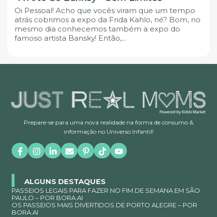
Oi Pessoal! Acho que vocês viram que um tempo
atrás cobrimos a expo da Frida Kahlo, né? Bom, no
mesmo dia conhecemos também a expo do
famoso artista Bansky! Então,...
Prepare-se para uma nova realidade na forma de consumo &
informação no Universo Infantil!
ALGUNS DESTAQUES
PASSEIOS LEGAIS PARA FAZER NO FIM DE SEMANA EM SÃO
PAULO – POR BORA.AI
OS PASSEIOS MAIS DIVERTIDOS DE PORTO ALEGRE – POR
BORA.AI