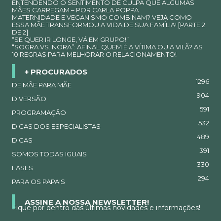
ENTENDENDO O SENTIMENTO DE CULPA QUE ALGUMAS
MÃES CARREGAM – POR CARLA POPPA
MATERNIDADE E VEGANISMO COMBINAM? VEJA COMO
ESSA MÃE TRANSFORMOU A VIDA DE SUA FAMÍLIA! [PARTE 2
DE 2]
“SE QUER IR LONGE, VÁ EM GRUPO!”
“SOGRA VS. NORA”: AFINAL QUEM É A VÍTIMA OU A VILÃ? AS
10 REGRAS PARA MELHORAR O RELACIONAMENTO!
+ PROCURADOS
1296
DE MÃE PARA MÃE
904
DIVERSÃO
591
PROGRAMAÇÃO
532
DICAS DOS ESPECIALISTAS
489
DICAS
391
SOMOS TODAS IGUAIS
330
FASES
294
PARA OS PAPAIS
ASSINE A NOSSA NEWSLETTER!
Fique por dentro das últimas novidades e informações!