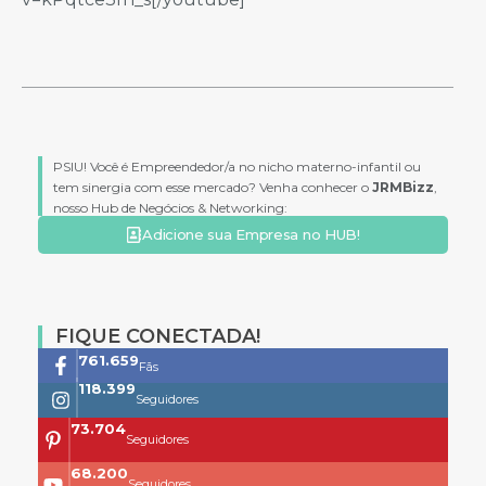
PSIU! Você é Empreendedor/a no nicho materno-infantil ou
tem sinergia com esse mercado? Venha conhecer o
JRMBizz
,
nosso Hub de Negócios & Networking:
Adicione sua Empresa no HUB!
FIQUE CONECTADA!
761.659
Fãs
118.399
Seguidores
73.704
Seguidores
68.200
Seguidores