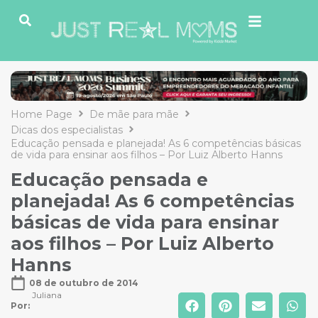
Home Page
De mãe para mãe
Dicas dos especialistas
Educação pensada e planejada! As 6 competências básicas
de vida para ensinar aos filhos – Por Luiz Alberto Hanns
Educação pensada e
planejada! As 6 competências
básicas de vida para ensinar
aos filhos – Por Luiz Alberto
Hanns
08 de outubro de 2014
Juliana
Por: 