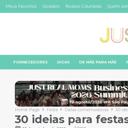
Meus Favoritos
Glossário
Nossos Colunistas
Quem so
FORNECEDORES
DICAS
DE MÃE PARA MÃE
Home Page
Festa
Datas comemorativas
30 ide
30 ideias para fest
Juliana