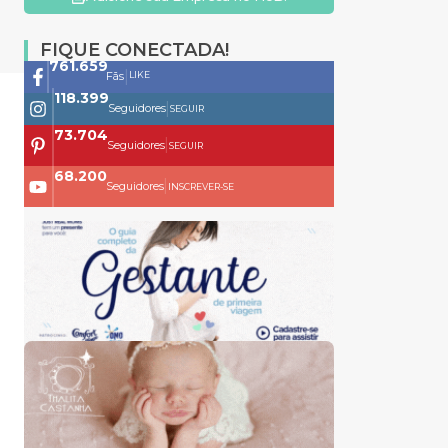
FIQUE CONECTADA!
761.659
|
LIKE
Fãs
118.399
|
Seguidores
SEGUIR
73.704
|
Seguidores
SEGUIR
68.200
|
Seguidores
INSCREVER-SE