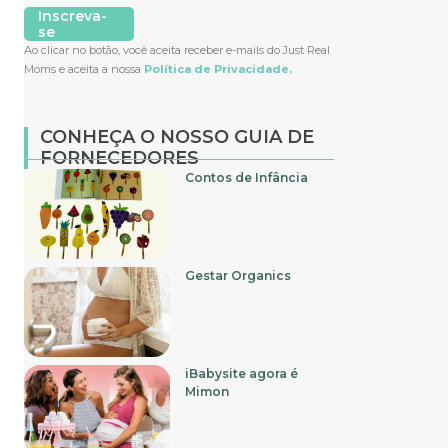
Inscreva-
se
Ao clicar no botão, você aceita receber e-mails do Just Real
Moms e aceita a nossa
Política de Privacidade.
CONHEÇA O NOSSO GUIA DE
FORNECEDORES
Contos de Infância
Gestar Organics
iBabysite agora é
Mimon