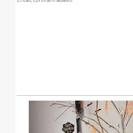
Então, confiram! abaixo!