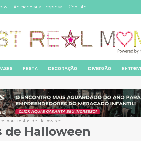
mos
Adicione sua Empresa
Contato
FASES
FESTA
DECORAÇÃO
DIVERSÃO
ENTREV
ias para festas de Halloween
as de Halloween