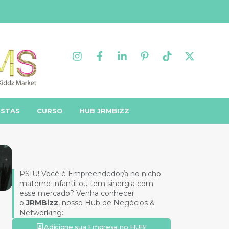
ISTAS
CURSO
HUB JRMBIZZ
PSIU! Você é Empreendedor/a no nicho
materno-infantil ou tem sinergia com
esse mercado? Venha conhecer
o
JRMBizz
, nosso Hub de Negócios &
Networking:
Adicione sua Empresa no HUB!